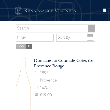
R
V
ENAISSANCE
INTNERS
1995
X
Domaine La Courtade Cotes de
Provence Rouge
1995
Provence
1x75cl
£19.00