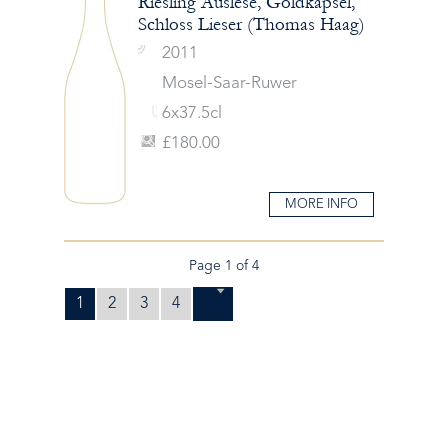
Riesling Auslese, Goldkapsel,
Schloss Lieser (Thomas Haag)
2011
Mosel-Saar-Ruwer
6x37.5cl
£180.00
MORE INFO
Page 1 of 4
1
2
3
4