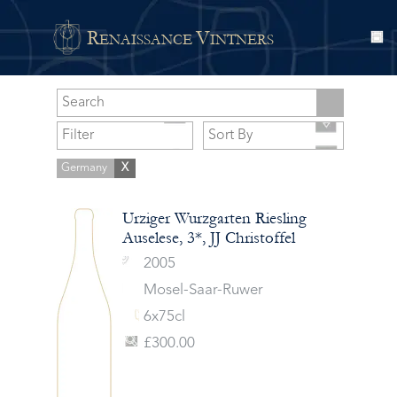
R
V
ENAISSANCE
INTNERS
Germany
X
Urziger Wurzgarten Riesling
Auselese, 3*, JJ Christoffel
2005
Mosel-Saar-Ruwer
6x75cl
£300.00