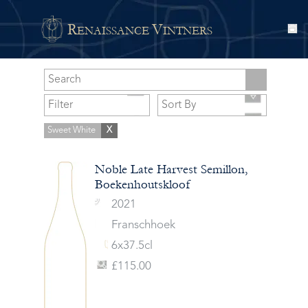
R
V
ENAISSANCE
INTNERS
Sweet White
X
Noble Late Harvest Semillon,
Boekenhoutskloof
2021
Franschhoek
6x37.5cl
£115.00