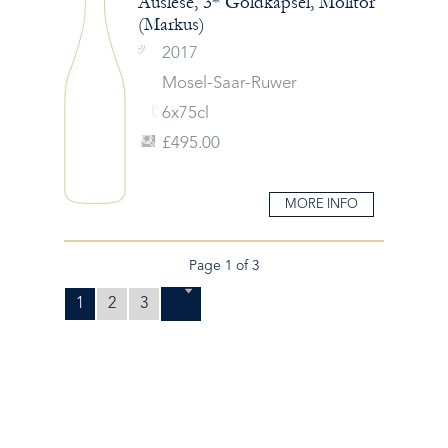
Auslese, 3* Goldkapsel, Molitor
(Markus)
2017
Mosel-Saar-Ruwer
6x75cl
£495.00
MORE INFO
Page 1 of 3
1
2
3