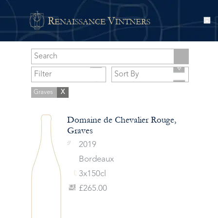
R
V
ENAISSANCE
INTNERS
Graves
X
Domaine de Chevalier Rouge,
Graves
2019
Bordeaux
3x150cl
£265.00